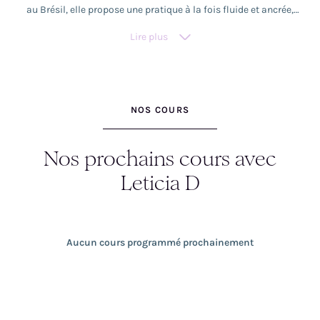
au Brésil, elle propose une pratique à la fois fluide et ancrée,
inspirée de la tradition de Mysore, où le souffle, la méditation et
Lire plus
les mantras trouvent naturellement leur place aux côtés des
postures. Son enseignement met l’accent sur l’écoute du corps, la
douceur et la présence, pour inviter chacun·e à explorer son
espace intérieur avec authenticité et liberté.
NOS COURS
Nos prochains cours avec
Leticia D
Aucun cours programmé prochainement