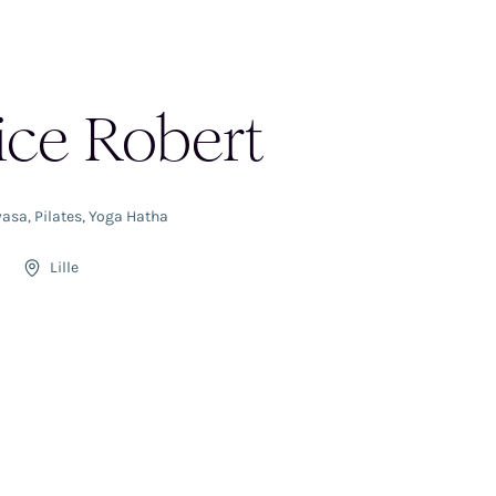
ice Robert
yasa
,
Pilates
,
Yoga Hatha
Lille