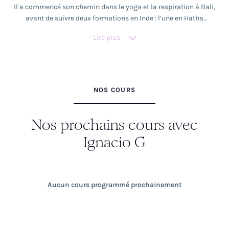
Il a commencé son chemin dans le yoga et la respiration à Bali,
avant de suivre deux formations en Inde : l’une en Hatha
traditionnel et l’autre en Ashtanga. Après neuf années
Lire plus
d’enseignement de styles fluides et accessibles à tous au Chili, il
décide de s’installer à Lyon pour partager une approche
intégrative du yoga. Aujourd’hui, il enseigne un style fluide,
accessible et conscient, mettant l’accent sur la présence, le
mouvement et la respiration.
NOS COURS
Nos prochains cours avec
Ignacio G
Aucun cours programmé prochainement