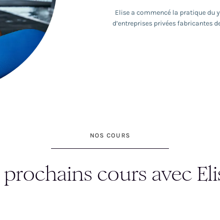
Elise a commencé la pratique du yo
d’entreprises privées fabricantes d
professionnalisante de professeure
Inde. Elle a commencé à enseigner e
2021 pour se dédier exclusiveme
formations complémentaires en Pra
longue en philosophie du yoga (not
Purusharta) En décembre 2023 et jan
de Patthabi Jois, à Mysore (Ind
apporter une pratique qui invite à s
ressentis, le placement de la 
l’introspecti
NOS COURS
 prochains cours avec Eli