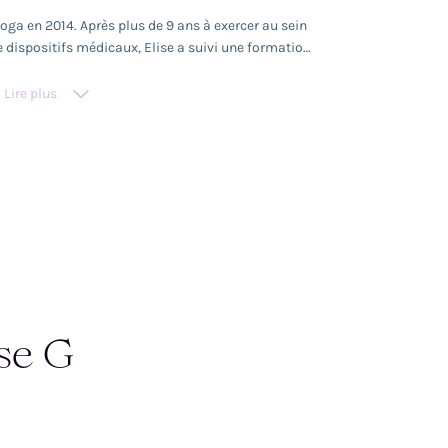
ga en 2014. Après plus de 9 ans à exercer au sein
e dispositifs médicaux, Elise a suivi une formation
 de yoga (Vinyasa et Ashtanga) en février 2020 en
n juin 2020 et a quitté son poste de cadre en mars
Lire plus
nt au yoga et au mieux-être. Elise a suivi des
nayama, Yin Yoga et périnatal et est en formation
amment les Yoga Sutras de Patanjali et l'étude de
vier 2024, Elise auprès de Sharat Jois, petit-fils
e) au SYC. Dans ses cours dynamique, elle aime
e centrer, à explorer le corps via l’alignement, les
respiration. Dans ses cours doux, elle invite à
on et à l’ouverture au subtil.
se G