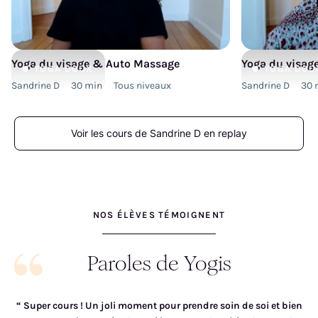
Yoga du visage & Auto Massage
Yoga du visag
YOGA
DOUX
YOGA
DOU
Sandrine D
30
min
Tous niveaux
Sandrine D
30
Voir les cours de Sandrine D en replay
NOS ÉLÈVES TÉMOIGNENT
Paroles de Yogis
“
Super cours ! Un joli moment pour prendre soin de soi et bien