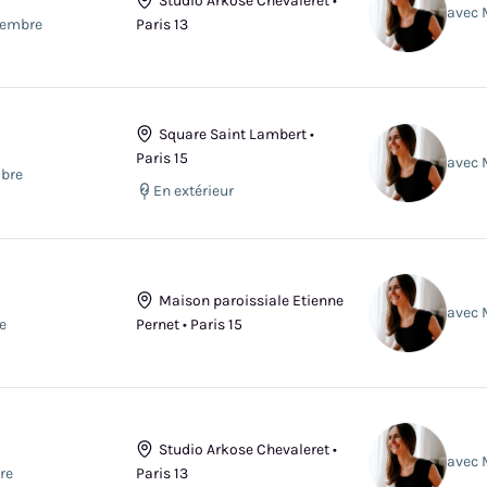
Studio Arkose Chevaleret •
avec 
tembre
Paris 13
Square Saint Lambert •
Paris 15
avec 
obre
En extérieur
Maison paroissiale Etienne
avec 
e
Pernet • Paris 15
Studio Arkose Chevaleret •
avec 
re
Paris 13