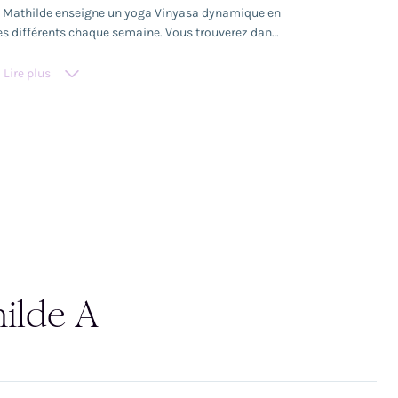
, Mathilde enseigne un yoga Vinyasa dynamique en
es différents chaque semaine. Vous trouverez dans
 engagée, guidée par la respiration et l’intention.
de danse, elle mêle intensité, créativité et rigueur,
Lire plus
ssibles à tous les niveaux. Chaque session intègre
déroule dans une énergie positive et bienveillante.
gulièrement pour nourrir et faire évoluer son
enseignement.
ilde A