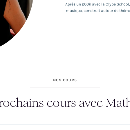
Après un 200h avec la Olybe School
musique, construit autour de thèm
ses séances une pratique fluide et
Inspirée par des années de pratique 
tout en proposant des options acce
des exercices de respiration et se 
Elle continue à se former ré
NOS COURS
rochains cours avec Math