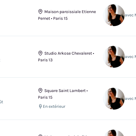
Maison paroissiale Etienne
avec 
Pernet • Paris 15
Studio Arkose Chevaleret •
avec 
t
Paris 13
Square Saint Lambert •
Paris 15
avec 
ût
En extérieur