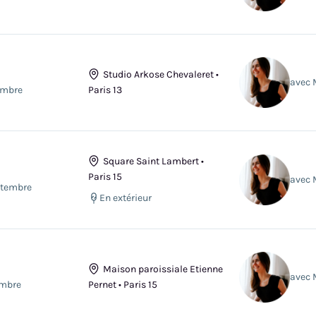
Studio Arkose Chevaleret •
avec 
embre
Paris 13
Square Saint Lambert •
Paris 15
avec 
ptembre
En extérieur
Maison paroissiale Etienne
avec 
embre
Pernet • Paris 15