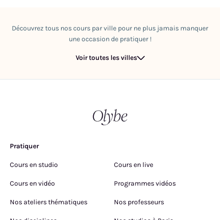
"pour de vrai" en nous. Ressentir le moment dans sa profondeur
pour créer une véritable transformation intérieure. "I believe that
yoga is based on a deep physical energetic emotional and
Découvrez tous nos cours par ville pour ne plus jamais manquer
intellectual experience, there are many many pieces of this
une occasion de pratiquer !
puzzle called life. The physical vehicle is what we use to get a
deeper understanding of who we are. How to honour myself the
Voir toutes les villes
same way as I honour all living beings around? We all do the best
we can while we are here."
Pratiquer
Cours en studio
Cours en live
Cours en vidéo
Programmes vidéos
Nos ateliers thématiques
Nos professeurs