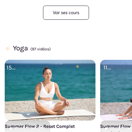
Voir ses cours
Yoga
(97 vidéos)
Summer Flow 2 - Reset Complet
Summer Flow 2
YOGA
TONIQUE
YOGA
TON