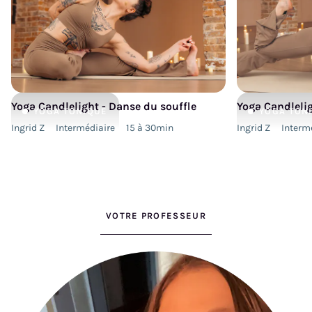
Yoga Candlelight - Danse du souffle
Yoga Candlelig
YOGA
TONIQUE
YOGA
TON
Ingrid Z
Intermédiaire
15 à 30min
Ingrid Z
Interm
VOTRE PROFESSEUR