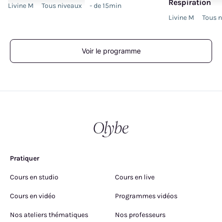
Respiration
Livine M
Tous niveaux
- de 15min
Livine M
Tous 
Voir le programme
Pratiquer
Cours en studio
Cours en live
Cours en vidéo
Programmes vidéos
Nos ateliers thématiques
Nos professeurs