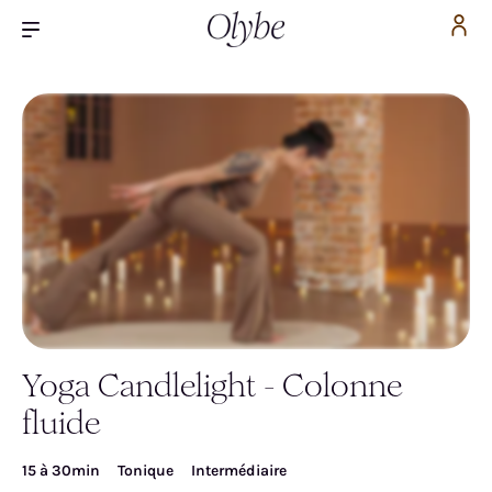
Yoga Candlelight - Colonne
Inscrivez-vous pour accéder gratuitement à la
fluide
vidéo
15 à 30min
Tonique
Intermédiaire