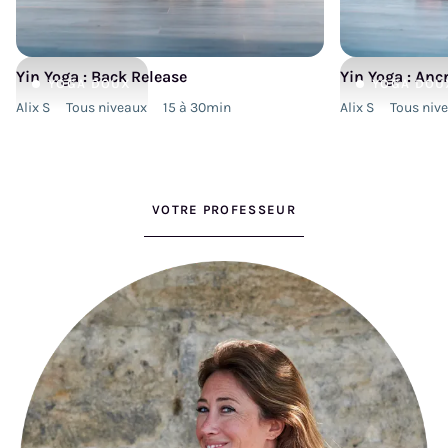
Yin Yoga : Back Release
Yin Yoga : An
YOGA
DOUX
YOGA
DOU
Alix S
Tous niveaux
15 à 30min
Alix S
Tous niv
VOTRE PROFESSEUR