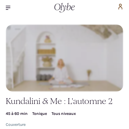
Kundalini & Me : L'automne 2
Inscrivez-vous pour accéder gratuitement à la
vidéo
45 à 60 min
Tonique
Tous niveaux
Couverture