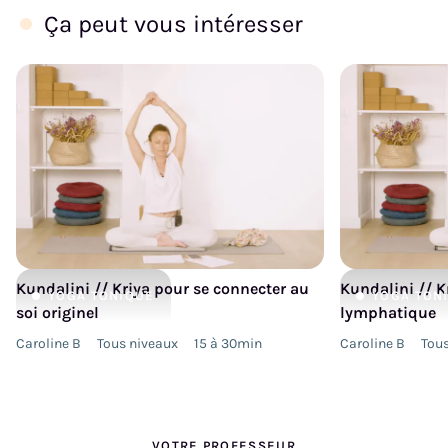
Ça peut vous intéresser
Kundalini // Kriya pour se connecter au
Kundalini // K
YOGA
TONIQUE
YOGA
TON
soi originel
lymphatique
Caroline B
Tous niveaux
15 à 30min
Caroline B
Tous
VOTRE PROFESSEUR