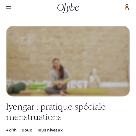
Iyengar : pratique spéciale
Inscrivez-vous pour accéder gratuitement à la
menstruations
vidéo
+ d'1h
Doux
Tous niveaux