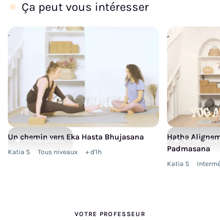
Ça peut vous intéresser
Un chemin vers Eka Hasta Bhujasana
Hatha Alignem
YOGA
DOUX
YOGA
DOU
Padmasana
Katia S
Tous niveaux
+ d'1h
Katia S
Intermé
VOTRE PROFESSEUR