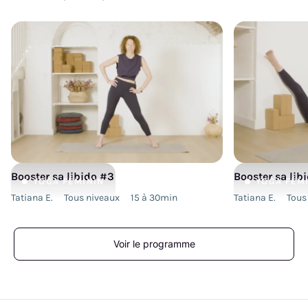
Booster sa libido #3
Booster sa lib
YOGA
FÉMININ
YOGA
FÉM
Tatiana E.
Tous niveaux
15 à 30min
Tatiana E.
Tous
Voir le programme