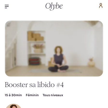
Booster sa libido #4
Inscrivez-vous pour accéder gratuitement à la
vidéo
15 à 30min
Féminin
Tous niveaux