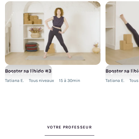
Booster sa libido #3
Booster sa lib
YOGA
FÉMININ
YOGA
FÉM
Tatiana E.
Tous niveaux
15 à 30min
Tatiana E.
Tous
VOTRE PROFESSEUR