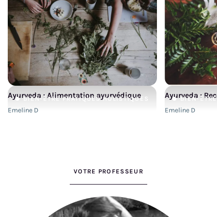
Ayurveda : Alimentation ayurvédique
Ayurveda : Rec
BIEN-ÊTRE
PRATIQUES HOLISTIQUES
BIEN-ÊTR
Emeline D
Emeline D
VOTRE PROFESSEUR