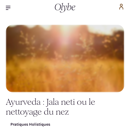
Ayurveda : Jala neti ou le
Inscrivez-vous pour accéder gratuitement à la
nettoyage du nez
vidéo
Pratiques Holistiques