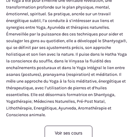
Le Yoga a été pour Emeline une véritable révélation, une
transformation profonde sur le plan physique, mental,
émotionnel, spirituel. Sa pratique, ancrée sur un travail
énergétique subtil, l’a conduite à s’intéresser aux liens et
synergies entre Yoga, Ayurvéda et thérapies naturelles.
Émerveillée par la puissance des ces techniques pour aider et
soulager les gens au quotidien, elle a développé le Shantyoga®,
qui se définit par ses ajustements précis, son approche
holistique et son lien avec la nature. Il puise dans le Hatha Yoga
la conscience du souffle, dans le Vinyasa la fluidité des
enchaînements posturaux et dans le Yoga Intégral le lien entre
asanas (postures), pranayama (respiration) et méditation. Il
mêle une approche du Yoga à la fois méditative, énergétique et
thérapeutique, avec l’utilisation de pierres et d’huiles
essentielles. Elle est désormais formatrice en Shantyoga,
Yogathérapie; Médecines Naturelles, Pré-Post Natal,
Lithothérapie, Energétique, Ayurveda, Aromathérapie et
Conscience animale.
Voir ses cours