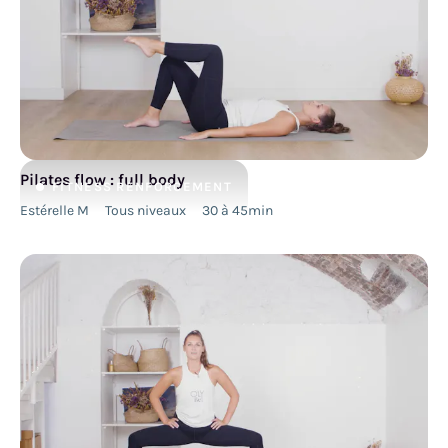
Pilates flow : full body
FITNESS
RENFORCEMENT
Estérelle M
Tous niveaux
30 à 45min