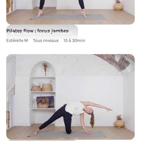
Pilates flow : focus jambes
FITNESS
RENFORCEMENT
Estérelle M
Tous niveaux
15 à 30min