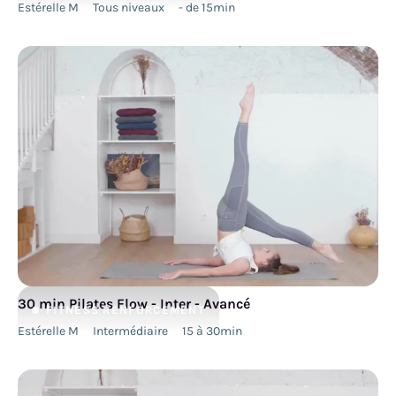
Estérelle M
Tous niveaux
- de 15min
30 min Pilates Flow - Inter - Avancé
FITNESS
RENFORCEMENT
Estérelle M
Intermédiaire
15 à 30min