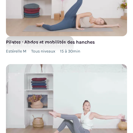
Pilates : Abdos et mobilités des hanches
FITNESS
RENFORCEMENT
Estérelle M
Tous niveaux
15 à 30min