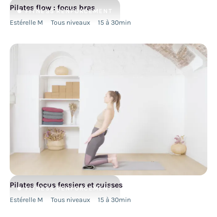
Pilates flow : focus bras
FITNESS
RENFORCEMENT
Estérelle M
Tous niveaux
15 à 30min
Pilates focus fessiers et cuisses
FITNESS
RENFORCEMENT
Estérelle M
Tous niveaux
15 à 30min