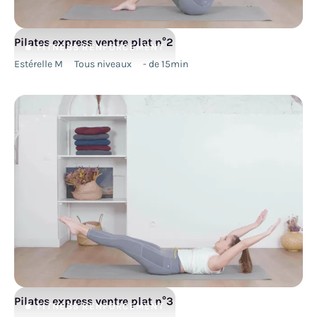
Pilates express ventre plat n°2
FITNESS
RENFORCEMENT
Estérelle M
Tous niveaux
- de 15min
Pilates express ventre plat n°3
FITNESS
RENFORCEMENT