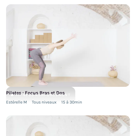
Pilates : Focus Bras et Dos
FITNESS
RENFORCEMENT
Estérelle M
Tous niveaux
15 à 30min