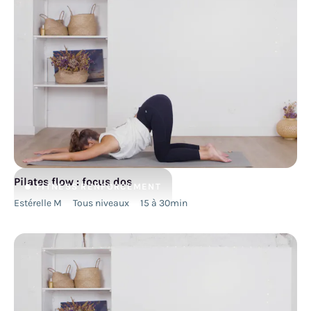
Pilates flow : focus dos
FITNESS
RENFORCEMENT
Estérelle M
Tous niveaux
15 à 30min