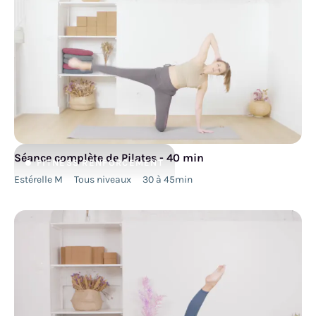
Séance complète de Pilates - 40 min
FITNESS
RENFORCEMENT
Estérelle M
Tous niveaux
30 à 45min