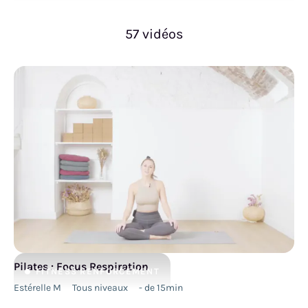
57 vidéos
Pilates : Focus Respiration
FITNESS
RENFORCEMENT
Estérelle M
Tous niveaux
- de 15min