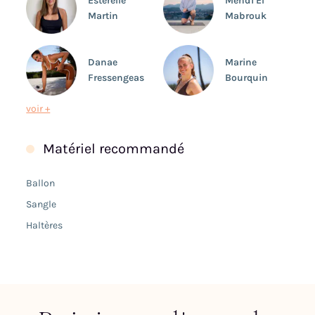
Estérelle
Mehdi El
Martin
Mabrouk
Danae
Marine
Fressengeas
Bourquin
voir +
Matériel recommandé
Ballon
Sangle
Haltères