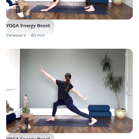
YOGA Energy Boost
YOGA
TONIQUE
Vanessa V
60
min