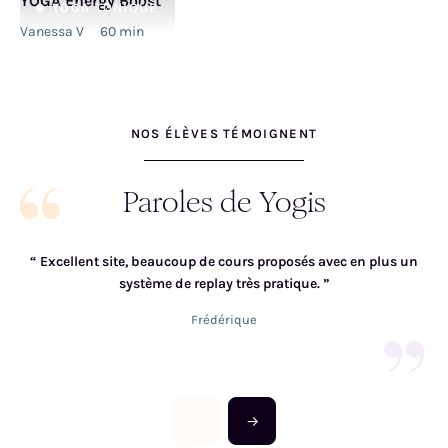
YOGA Energy Boost
YOGA
TONIQUE
Vanessa V
60
min
NOS ÉLÈVES TÉMOIGNENT
Paroles de Yogis
“
Excellent site, beaucoup de cours proposés avec en plus un
“
système de replay très pratique.
”
Frédérique
←
→