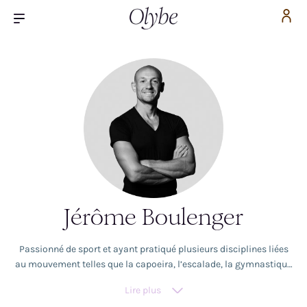
Jérôme Boulenger
Passionné de sport et ayant pratiqué plusieurs disciplines liées
au mouvement telles que la capoeira, l’escalade, la gymnastique
et le calisthenics, Jérôme découvre le yoga à Shanghai en 2016. Il
Lire plus
s’éprend immédiatement de cette pratique, liant le corps et