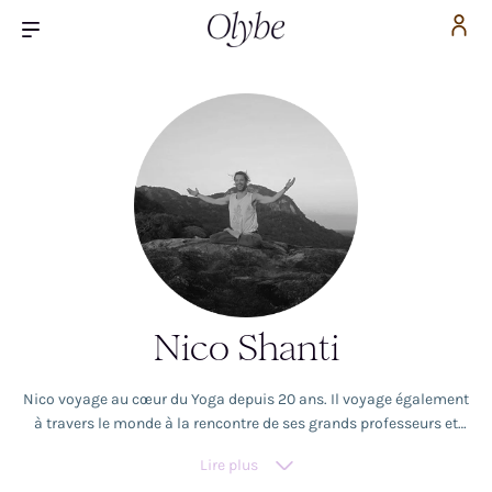
Nico Shanti
Nico voyage au cœur du Yoga depuis 20 ans. Il voyage également
à travers le monde à la rencontre de ses grands professeurs et
maîtres (Shiva Shakti Ma,, Micheline Flak, Swami Satyananda
Lire plus
Saraswati, Shri Prem Baba) ; mais aussi au plus profond de son