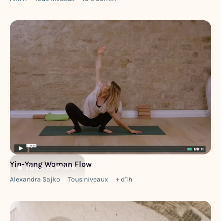
Yin-Yang Woman Flow
YOGA
FÉMININ
Alexandra Sajko
Tous niveaux
+ d'1h