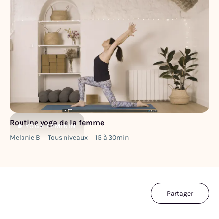
Routine yoga de la femme
YOGA
FÉMININ
Melanie B
Tous niveaux
15 à 30min
Partager