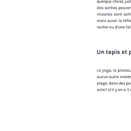
quelque chose just
Des sorties peuven
muscles sont solli
mais aussi la réfle
rocher ou d’une fal
Un tapis et 
Le yoga, le pilate
aucun autre matéri
plage, dans des par
soleil (s’il y en a 