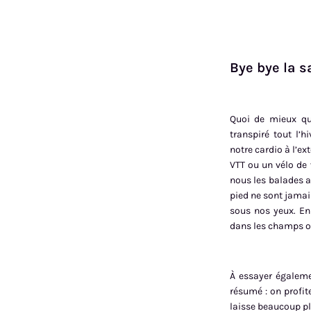
Bye bye la sa
Quoi de mieux que
transpiré tout l’h
notre cardio à l’ex
VTT ou un vélo de 
nous les balades a
pied ne sont jamais
sous nos yeux. En 
dans les champs ou 
À essayer égaleme
résumé : on profit
laisse beaucoup pl