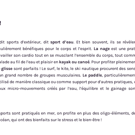
!
it sports d’extérieur, dit
sport d’eau
. Et bien souvent, ils se révèlen
ulièrement bénéfiques pour le corps et l’esprit.
La nage
est une prat
availler son cardio tout en se musclant l’ensemble du corps, tout comm
lade au fil de l’eau et plaisir en
kayak ou canoé
. Pour profiter pleineme
 glisse
sont parfaits ! Le surf, le kite, le ski nautique procurent des sen
r un grand nombre de groupes musculaires.
Le paddle
, particulièremen
 utilisé de manière classique ou comme support pour d’autres pratiques
ux micro-mouvements créés par l’eau, l’équilibre et le gainage son
 sports sont pratiqués en mer, on profite en plus des oligo-éléments, 
céan, qui ont des bienfaits sur le stress et le bien-être !