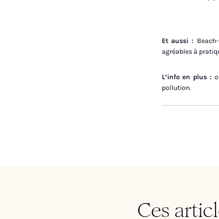
Et aussi :
Beach-v
agréables à pratiqu
L’info en plus :
on
pollution.
Ces artic