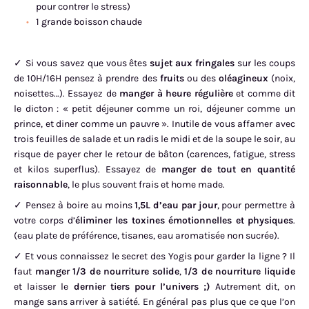
pour contrer le stress)
1 grande boisson chaude
✓ Si vous savez que vous êtes
sujet aux fringales
sur les coups
de 10H/16H pensez à prendre des
fruits
ou des
oléagineux
(noix,
noisettes…). Essayez de
manger à heure régulière
et comme dit
le dicton : « petit déjeuner comme un roi, déjeuner comme un
prince, et diner comme un pauvre ». Inutile de vous affamer avec
trois feuilles de salade et un radis le midi et de la soupe le soir, au
risque de payer cher le retour de bâton (carences, fatigue, stress
et kilos superflus). Essayez de
manger de tout en quantité
raisonnable
, le plus souvent frais et home made.
✓ Pensez à boire au moins
1,5L d’eau par jour
, pour permettre à
votre corps d’
éliminer les toxines émotionnelles et physiques
.
(eau plate de préférence, tisanes, eau aromatisée non sucrée).
✓ Et vous connaissez le secret des Yogis pour garder la ligne ? Il
faut
manger 1/3 de nourriture solide
,
1/3 de nourriture liquide
et laisser le
dernier tiers pour l’univers ;)
Autrement dit, on
mange sans arriver à satiété. En général pas plus que ce que l’on