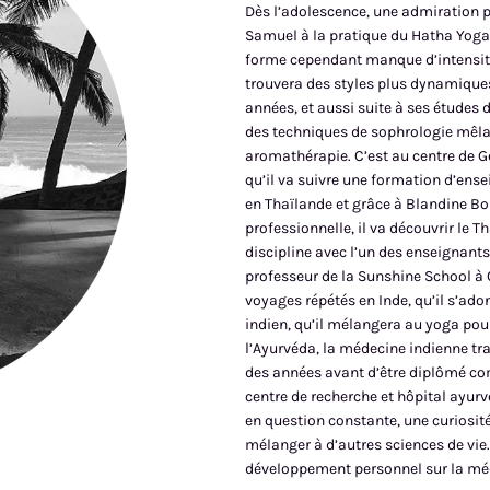
Dès l’adolescence, une admiration p
Samuel à la pratique du Hatha Yoga à 
forme cependant manque d’intensité 
trouvera des styles plus dynamiques 
années, et aussi suite à ses études d
des techniques de sophrologie mêla
aromathérapie. C’est au centre de G
qu’il va suivre une formation d’ense
en Thaïlande et grâce à Blandine B
professionnelle, il va découvrir le 
discipline avec l’un des enseignan
professeur de la Sunshine School à 
voyages répétés en Inde, qu’il s’adon
indien, qu’il mélangera au yoga pour
l’Ayurvéda, la médecine indienne tra
des années avant d’être diplômé co
centre de recherche et hôpital ayu
en question constante, une curiosité
mélanger à d’autres sciences de vie. 
développement personnel sur la méd