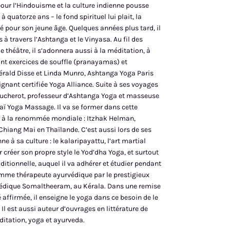
our l’Hindouisme et la culture indienne pousse
quatorze ans – le fond spirituel lui plait, la
pour son jeune âge. Quelques années plus tard, il
à travers l’Ashtanga et le Vinyasa. Au fil des
e théâtre, il s’adonnera aussi à la méditation, à
nt exercices de souffle (pranayamas) et
érald Disse et Linda Munro, Ashtanga Yoga Paris
ignant certifiée Yoga Alliance. Suite à ses voyages
oucherot, professeur d’Ashtanga Yoga et masseuse
Thaï Yoga Massage. Il va se former dans cette
ts à la renommée mondiale : Itzhak Helman,
Chiang Mai en Thaïlande. C’est aussi lors de ses
ne à sa culture : le kalaripayattu, l’art martial
 créer son propre style le Yod’dha Yoga, et surtout
ditionnelle, auquel il va adhérer et étudier pendant
mme thérapeute ayurvédique par le prestigieux
rvédique Somaltheeram, au Kérala. Dans une remise
 affirmée, il enseigne le yoga dans ce besoin de le
Il est aussi auteur d’ouvrages en littérature de
itation, yoga et ayurveda.