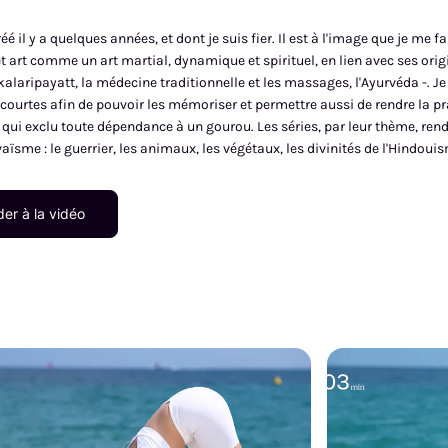
créé il y a quelques années, et dont je suis fier. Il est à l'image que je me
t art comme un art martial, dynamique et spirituel, en lien avec ses origine
 kalaripayatt, la médecine traditionnelle et les massages, l'Ayurvéda -. J
courtes afin de pouvoir les mémoriser et permettre aussi de rendre la p
é qui exclu toute dépendance à un gourou. Les séries, par leur thème, 
vaïsme : le guerrier, les animaux, les végétaux, les divinités de l'Hindou
er à la vidéo