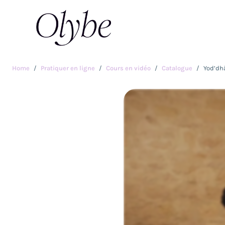
Home
Pratiquer en ligne
Cours en vidéo
Catalogue
Yod’dh