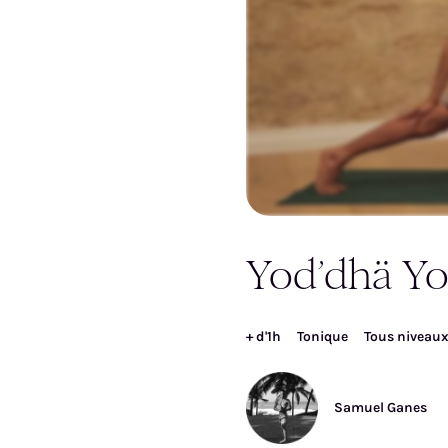
Inscrivez-vous pour ac
Yod’dhä Y
vi
+ d'1h
Tonique
Tous niveau
Samuel Ganes