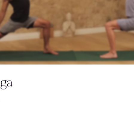
céder gratuitement à la
oga
déo
x