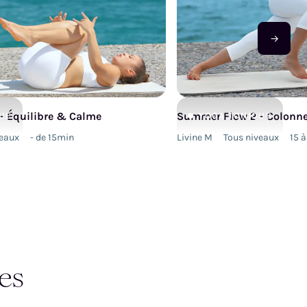
→
- Équilibre & Calme
Summer Flow 2 - Colonne
UE
YOGA
TONIQUE
veaux
- de 15min
Livine M
Tous niveaux
15 
es