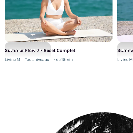
Summer Flow 2 - Reset Complet
Summer
YOGA
TONIQUE
YO
Livine M
Tous niveaux
- de 15min
Livine M