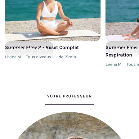
Summer Flow 2 - Reset Complet
Summer Flow 2
YOGA
TONIQUE
YOGA
TON
Respiration
Livine M
Tous niveaux
- de 15min
Livine M
Tous 
VOTRE PROFESSEUR