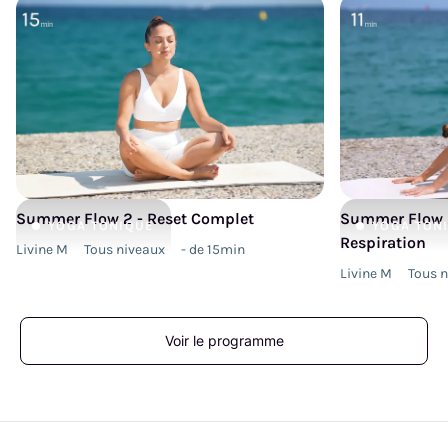
Summer Flow 2 - Reset Complet
Summer Flow 2
YOGA
TONIQUE
YOGA
TON
Respiration
Livine M
Tous niveaux
- de 15min
Livine M
Tous 
Voir le programme