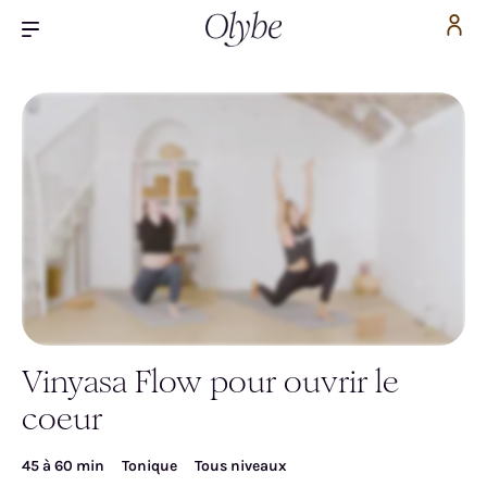
Vinyasa Flow pour ouvrir le
Inscrivez-vous pour accéder gratuitement à la
coeur
vidéo
45 à 60 min
Tonique
Tous niveaux