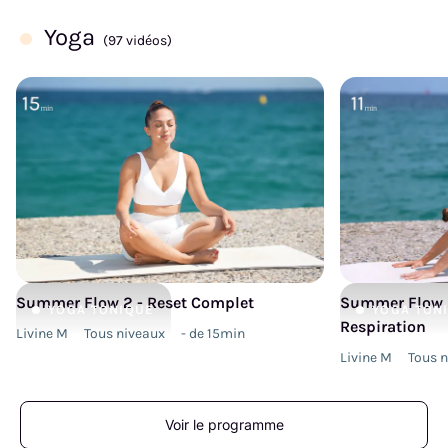
Yoga
(97 vidéos)
Summer Flow 2 - Reset Complet
Summer Flow 2
YOGA
TONIQUE
YOGA
TON
Respiration
Livine M
Tous niveaux
- de 15min
Livine M
Tous 
Voir le programme