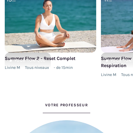
Summer Flow 2 - Reset Complet
Summer Flow 2
YOGA
TONIQUE
YOGA
TON
Respiration
Livine M
Tous niveaux
- de 15min
Livine M
Tous 
VOTRE PROFESSEUR