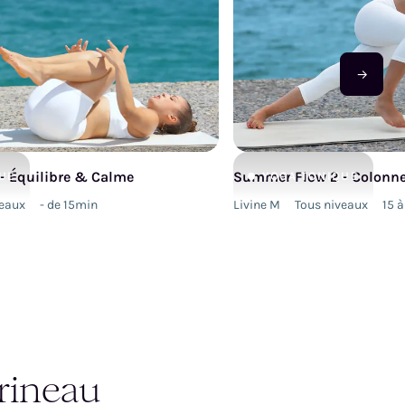
→
- Équilibre & Calme
Summer Flow 2 - Colonne
UE
YOGA
TONIQUE
veaux
- de 15min
Livine M
Tous niveaux
15 
rineau