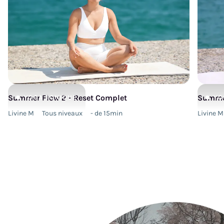
Summer Flow 2 - Reset Complet
Summer
YOGA
TONIQUE
YO
Livine M
Tous niveaux
- de 15min
Livine M