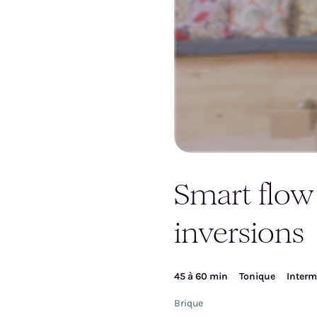
Inscrivez-vous pour ac
Smart flow
vi
inversions
45 à 60 min
Tonique
Interm
Brique