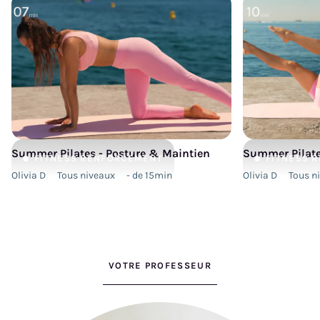
Summer Pilates - Posture & Maintien
Summer Pilates
FITNESS
RENFORCEMENT
FITNESS
R
Olivia D
Tous niveaux
- de 15min
Olivia D
Tous n
VOTRE PROFESSEUR