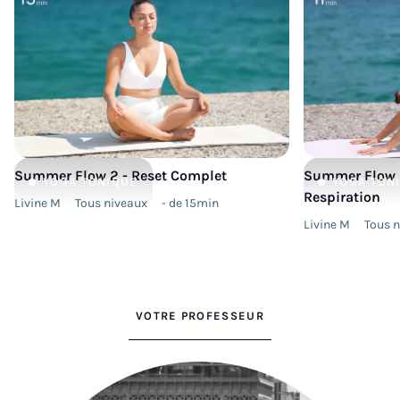
Summer Flow 2 - Reset Complet
Summer Flow 2
YOGA
TONIQUE
YOGA
TON
Respiration
Livine M
Tous niveaux
- de 15min
Livine M
Tous 
VOTRE PROFESSEUR