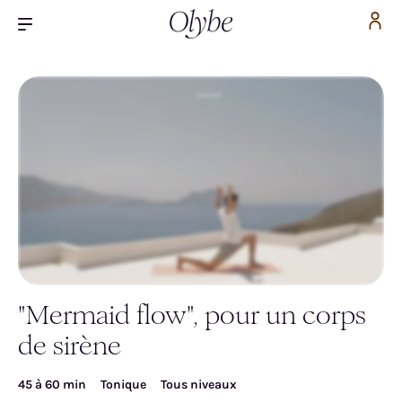
"Mermaid flow", pour un corps
Inscrivez-vous pour accéder gratuitement à la
de sirène
vidéo
45 à 60 min
Tonique
Tous niveaux