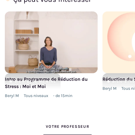
Intro au Programme de Réduction du
Réduction du S
BIEN-ÊTRE
MENTAL
BIEN-ÊTR
Stress : Moi et Moi
Beryl M
Tous n
Beryl M
Tous niveaux
- de 15min
VOTRE PROFESSEUR