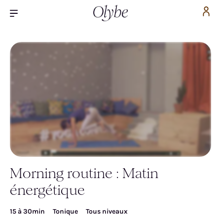
Morning routine : Matin
Inscrivez-vous pour accéder gratuitement à la
énergétique
vidéo
15 à 30min
Tonique
Tous niveaux