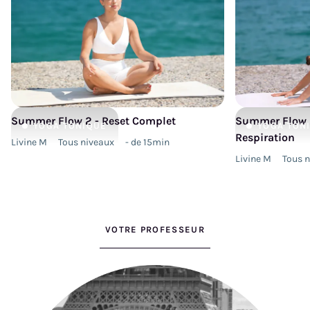
Summer Flow 2 - Reset Complet
Summer Flow 2
YOGA
TONIQUE
YOGA
TON
Respiration
Livine M
Tous niveaux
- de 15min
Livine M
Tous 
VOTRE PROFESSEUR