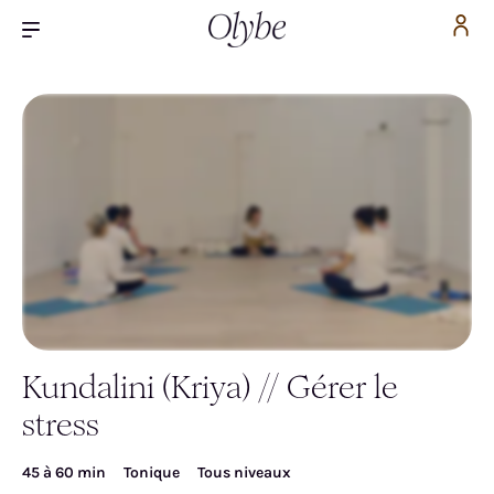
Kundalini (Kriya) // Gérer le
Inscrivez-vous pour accéder gratuitement à la
stress
vidéo
45 à 60 min
Tonique
Tous niveaux