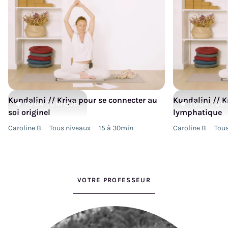
Kundalini // Kriya pour se connecter au
Kundalini // K
YOGA
TONIQUE
YOGA
TON
soi originel
lymphatique
Caroline B
Tous niveaux
15 à 30min
Caroline B
Tous
VOTRE PROFESSEUR