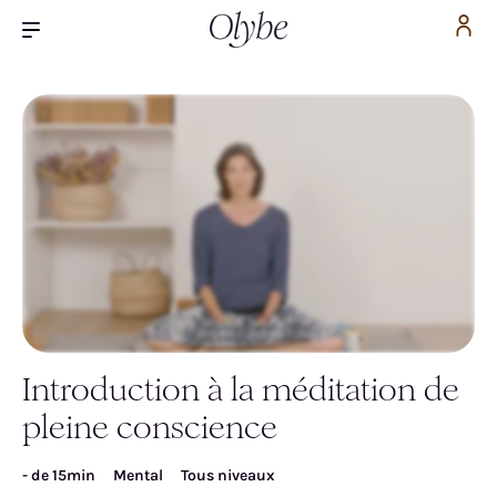
Introduction à la méditation de
Inscrivez-vous pour accéder gratuitement à la
pleine conscience
vidéo
- de 15min
Mental
Tous niveaux