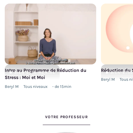
Intro au Programme de Réduction du
Réduction du S
BIEN-ÊTRE
MENTAL
BIEN-ÊTR
Stress : Moi et Moi
Beryl M
Tous n
Beryl M
Tous niveaux
- de 15min
VOTRE PROFESSEUR