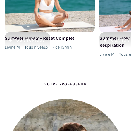
Summer Flow 2 - Reset Complet
Summer Flow 2
YOGA
TONIQUE
YOGA
TON
Respiration
Livine M
Tous niveaux
- de 15min
Livine M
Tous 
VOTRE PROFESSEUR