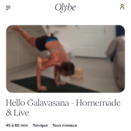
Hello Galavasana - Homemade
Inscrivez-vous pour accéder gratuitement à la
& Live
vidéo
45 à 60 min
Tonique
Tous niveaux