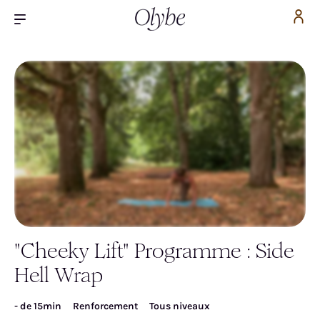
"Cheeky Lift" Programme : Side
Inscrivez-vous pour accéder gratuitement à la
Hell Wrap
vidéo
- de 15min
Renforcement
Tous niveaux