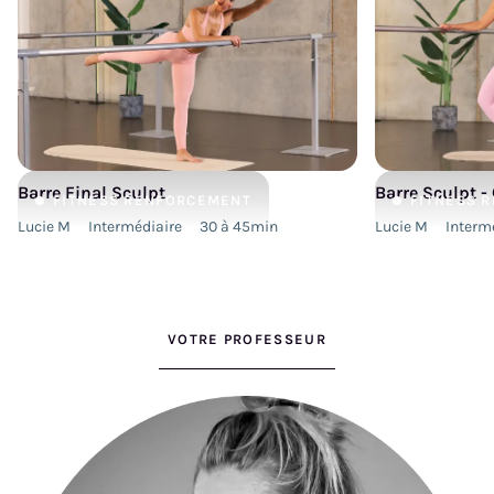
Barre Final Sculpt
Barre Sculpt -
FITNESS
RENFORCEMENT
FITNESS
R
Lucie M
Intermédiaire
30 à 45min
Lucie M
Interm
VOTRE PROFESSEUR