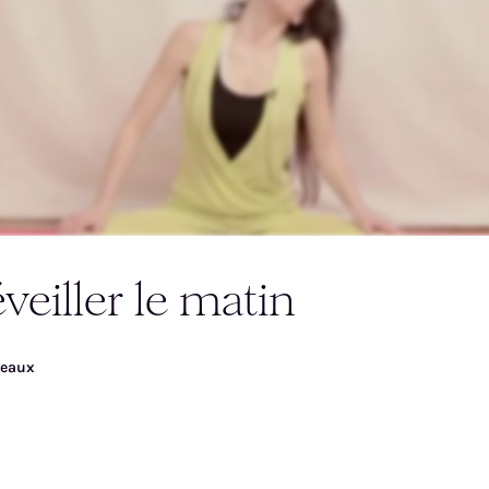
céder gratuitement à la
veiller le matin
déo
veaux