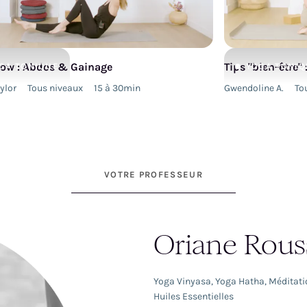
low : Abdos & Gainage
Tips "bien-être"
GA
TONIQUE
YOGA
TONIQ
ylor
Tous niveaux
15 à 30min
Gwendoline A.
To
VOTRE PROFESSEUR
Oriane Rous
Yoga Vinyasa
,
Yoga Hatha
,
Méditati
Huiles Essentielles