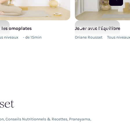
 : les omoplates
Jouer avec l'équilibre
UE
YOGA
TONIQUE
us niveaux
- de 15min
Oriane Rousset
Tous niveau
set
on
,
Conseils Nutritionnels & Recettes
,
Pranayama
,