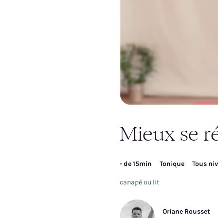
Inscrivez-vous pour ac
Mieux se ré
vi
- de 15min
Tonique
Tous ni
canapé ou lit
Oriane Rousset