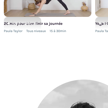
20min pour bien finir sa journée
Yoga F
YOGA
TONIQUE
YO
Paula Taylor
Tous niveaux
15 à 30min
Paula Ta