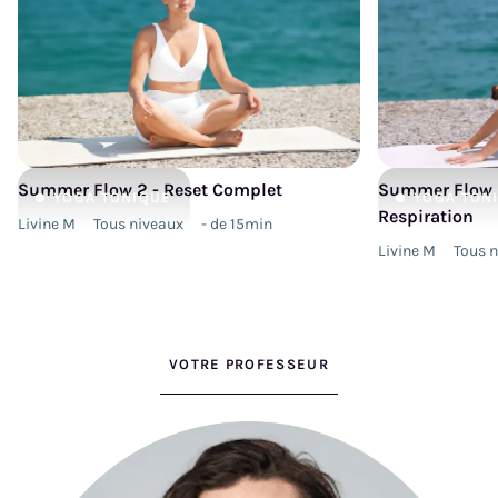
Summer Flow 2 - Reset Complet
Summer Flow 2
YOGA
TONIQUE
YOGA
TON
Respiration
Livine M
Tous niveaux
- de 15min
Livine M
Tous 
VOTRE PROFESSEUR